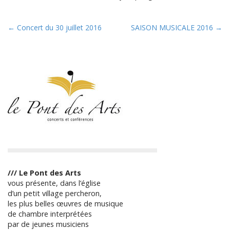
P
← Concert du 30 juillet 2016
SAISON MUSICALE 2016 →
o
s
t
n
a
v
i
g
a
t
i
/// Le Pont des Arts
vous présente, dans l’église
o
d’un petit village percheron,
n
les plus belles œuvres de musique
de chambre interprétées
par de jeunes musiciens