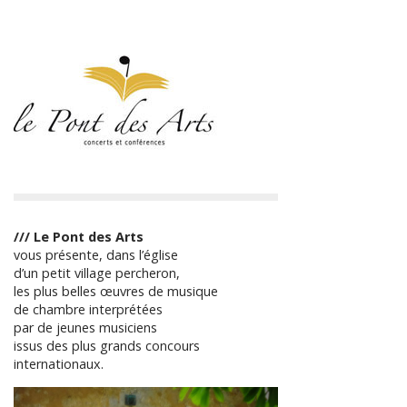
o
s
t
n
a
v
i
g
a
t
i
/// Le Pont des Arts
vous présente, dans l’église
o
d’un petit village percheron,
n
les plus belles œuvres de musique
de chambre interprétées
par de jeunes musiciens
issus des plus grands concours
internationaux.