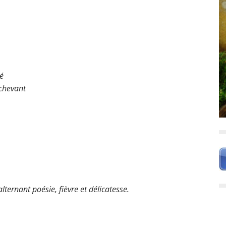
té
achevant
ernant poésie, fièvre et délicatesse.