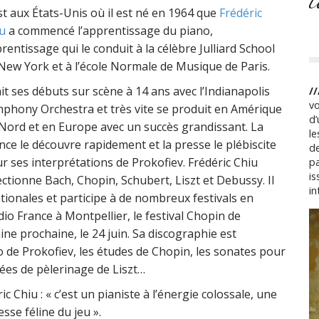
st aux États-Unis où il est né en 1964 que
Frédéric
u
a commencé l’apprentissage du piano,
rentissage qui le conduit à la célèbre Julliard School
New York et à l’école Normale de Musique de Paris.
fait ses débuts sur scène à 14 ans avec l’Indianapolis
/
vo
phony Orchestra et très vite se produit en Amérique
d’
Nord et en Europe avec un succès grandissant. La
le
nce le découvre rapidement et la presse le plébiscite
d
r ses interprétations de Prokofiev. Frédéric Chiu
pa
is
ectionne Bach, Chopin, Schubert, Liszt et Debussy. Il
in
tionales et participe à de nombreux festivals en
dio France à Montpellier, le festival Chopin de
aine prochaine, le 24 juin. Sa discographie est
o de Prokofiev, les études de Chopin, les sonates pour
nées de pèlerinage de Liszt…
 Chiu : « c’est un pianiste à l’énergie colossale, une
sse féline du jeu ».