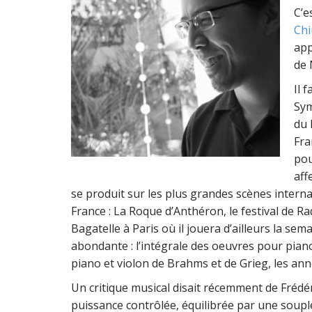
C’e
Chi
app
de 
Il 
Sym
du 
Fra
pou
aff
se produit sur les plus grandes scènes interna
France : La Roque d’Anthéron, le festival de Ra
Bagatelle à Paris où il jouera d’ailleurs la sem
abondante : l’intégrale des oeuvres pour pian
piano et violon de Brahms et de Grieg, les an
Un critique musical disait récemment de Frédéric
puissance contrôlée, équilibrée par une souple